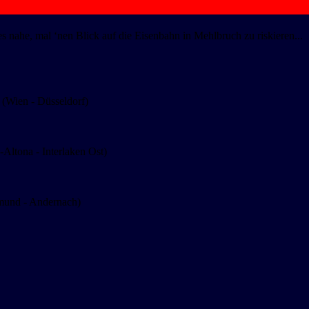
es nahe, mal ‘nen Blick auf die Eisenbahn in Mehlbruch zu riskieren...
(Wien - Düsseldorf)
ltona - Interlaken Ost)
mund - Andernach)